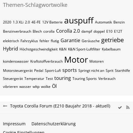
Themen-Schlagwortwolke
auspuff
2020
1.3 XLi
2.0
4E-FE
12V Batterie
Automatik
Benzin
Corolla 2.0
Benzinverbrauch
Blech
corolla
dampf
doppel
E10
E12T
getriebe
Garantie
elektrisch
Fahrzyklus
fehler
flutig
Geräusche
Hybrid
Höchstgeschwindigkeit
K&N
K&N Sport-Luftfilter
Kabelbaum
Motor
kondenswasser
Kraftstoffverbrauch
Motoren
sports
Motorsteuergerät
Pedal
Sport-Lufi
Springt nicht an
Sprit
Starthilfe
touring
Steuergerät
Temperatur
Test
Touring Sports
Verbrauch
Öl
vibrieren
wasser
wltp
wolke
Toyota Corolla Forum (E210 Baujahr 2018 - aktuell)
Impressum
Datenschutzerklärung
Cookie Einstellungen