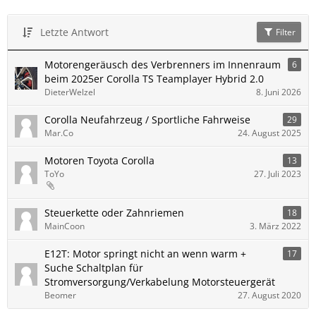
Letzte Antwort
Filter
Motorengeräusch des Verbrenners im Innenraum
6
beim 2025er Corolla TS Teamplayer Hybrid 2.0
DieterWelzel
8. Juni 2026
Corolla Neufahrzeug / Sportliche Fahrweise
29
Mar.Co
24. August 2025
Motoren Toyota Corolla
13
ToYo
27. Juli 2023
Steuerkette oder Zahnriemen
18
MainCoon
3. März 2022
E12T: Motor springt nicht an wenn warm +
17
Suche Schaltplan für
Stromversorgung/Verkabelung Motorsteuergerät
Beomer
27. August 2020