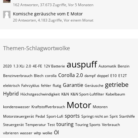
162 Antworten, 37.673 Zugriffe, Vor 5 Monaten
Komische geräusche vom E Motor
20 Antworten, 4.183 Zugriffe, Vor einem Monat
Themen-Schlagwortwolke
auspuff
2020
1.3 XLi
2.0
4E-FE
12V Batterie
Automatik
Benzin
Corolla 2.0
Benzinverbrauch
Blech
corolla
dampf
doppel
E10
E12T
getriebe
Garantie
elektrisch
Fahrzyklus
fehler
flutig
Geräusche
Hybrid
Höchstgeschwindigkeit
K&N
K&N Sport-Luftfilter
Kabelbaum
Motor
kondenswasser
Kraftstoffverbrauch
Motoren
sports
Motorsteuergerät
Pedal
Sport-Lufi
Springt nicht an
Sprit
Starthilfe
touring
Steuergerät
Temperatur
Test
Touring Sports
Verbrauch
Öl
vibrieren
wasser
wltp
wolke