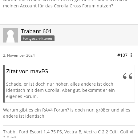
Natürlich dürft ihr euch auch hier weiterhin locker
meinen Account für das Corolla Cross Forum nutzen?
austauschen. Wer dauerhaft am Fahrzeug interessiert ist.
Bitte das andere Forum als Hafen ansurfen
Markus
Trabant 601
Fortgeschrittener
#107
2. November 2024
Zitat von mavFG
Schade, er ist doch nur höher, alles andere ist doch
identisch mit dem Corolla. Aber gut, bekommt er ein
eigenes Forum.
Warum gibt es ein RAV4 Forum? Is doch nur, größer und alles
andere ist identisch.
Trabbi, Ford Escort 1.4 75 PS, Vectra B, Vectra C 2.2 Cdti, Golf VI
2.0 tdi,