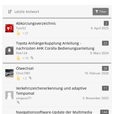
Letzte Antwort
Filter
Abkürzungsverzeichnis
2
TomS2
6. April 2025
21
Toyota Anhängerkupplung Anleitung -
22
nachrüsten AHK Corolla Bedienungsanleitung
Floh124
9. März 2024
10
Ölwechsel
28
Chris1981
16. Februar 2026
2
Verkehrszeichenerkennung und adaptive
11
Tempomat
simpson71
3. November 2025
Navigationssoftware-Update der Multimedia
144