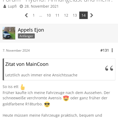
Lupfi
28. November 2021
1
…
10
11
12
13
14
Appels Ejon
Anfänger
#131
7. November 2024
Zitat von MainCoon
Letztlich auch immer eine Ansichtssache
So iss ett
Früher kaufte ich meine Fahrzeuge nach dem Aussehen. Der
schneeweiße verchromte Avensis
oder ganz früher der
goldfarbene R18turbo.
Heute müssen meine Fahrzeuge praktisch, bequem und