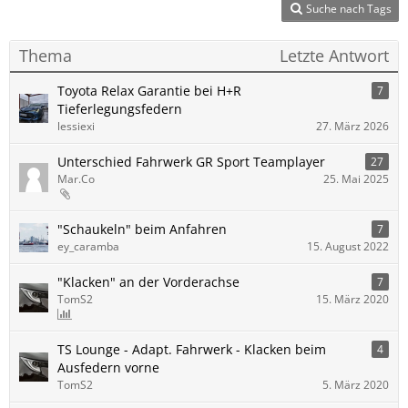
Suche nach Tags
Thema
Letzte Antwort
Toyota Relax Garantie bei H+R
7
Tieferlegungsfedern
lessiexi
27. März 2026
Unterschied Fahrwerk GR Sport Teamplayer
27
Mar.Co
25. Mai 2025
"Schaukeln" beim Anfahren
7
ey_caramba
15. August 2022
"Klacken" an der Vorderachse
7
TomS2
15. März 2020
TS Lounge - Adapt. Fahrwerk - Klacken beim
4
Ausfedern vorne
TomS2
5. März 2020