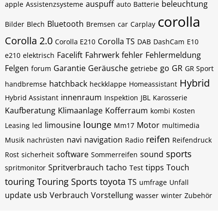
auspuff
beleuchtung
apple
Assistenzsysteme
auto
Batterie
corolla
Bluetooth
Bilder
Blech
Bremsen
car
Carplay
Corolla 2.0
Corolla TS
Corolla E210
DAB
DashCam
E10
Facelift
Fahrwerk
fehler
Fehlermeldung
e210
elektrisch
Felgen
Garantie
Geräusche
go
GR
forum
getriebe
GR Sport
Hybrid
hatchback
handbremse
heckklappe
Homeassistant
innenraum
Hybrid Assistant
Inspektion
JBL
Karosserie
Kaufberatung
Klimaanlage
Kofferraum
kombi
Kosten
lounge
limousine
Motor
Leasing
led
Mm17
multimedia
reifen
navi
navigation
Musik
nachrüsten
Radio
Reifendruck
sports
software
sound
Rost
sicherheit
Sommerreifen
Spritverbrauch
tacho
tipps
Touch
spritmonitor
Test
touring
Touring Sports
toyota
TS
umfrage
Unfall
update
usb
Verbrauch
Vorstellung
wasser
winter
Zubehör