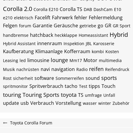
Corolla 2.0
Corolla TS
Corolla E210
DAB
DashCam
E10
Facelift
Fahrwerk
fehler
Fehlermeldung
e210
elektrisch
Felgen
Garantie
Geräusche
go
GR
forum
getriebe
GR Sport
Hybrid
hatchback
handbremse
heckklappe
Homeassistant
innenraum
Hybrid Assistant
Inspektion
JBL
Karosserie
Kaufberatung
Klimaanlage
Kofferraum
kombi
Kosten
lounge
limousine
Motor
Leasing
led
Mm17
multimedia
reifen
navi
navigation
Musik
nachrüsten
Radio
Reifendruck
sports
software
sound
Rost
sicherheit
Sommerreifen
Spritverbrauch
tacho
tipps
Touch
spritmonitor
Test
touring
Touring Sports
toyota
TS
umfrage
Unfall
update
usb
Verbrauch
Vorstellung
wasser
winter
Zubehör
Toyota Corolla Forum