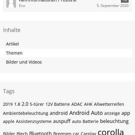
Eco
5. September 2020
Inhalte
Artikel
Themen
Bilder und Videos
Tags
2.0
2019
1.8
5-türer
12V Batterie
ADAC
AHK
Allwetterreifen
Android Auto
android
app
Ambientebeleuchtung
anzeige
auspuff
beleuchtung
apple
Assistenzsysteme
auto
Batterie
corolla
Bluetooth
Bilder
Blech
Bremsen
car
Carplay