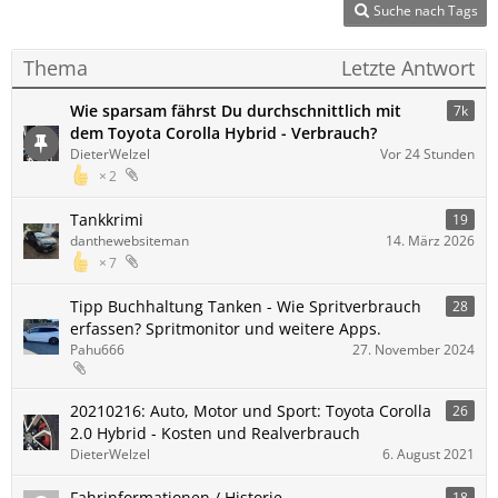
Suche nach Tags
Thema
Letzte Antwort
Wie sparsam fährst Du durchschnittlich mit
7k
dem Toyota Corolla Hybrid - Verbrauch?
DieterWelzel
Vor 24 Stunden
2
Tankkrimi
19
danthewebsiteman
14. März 2026
7
Tipp Buchhaltung Tanken - Wie Spritverbrauch
28
erfassen? Spritmonitor und weitere Apps.
Pahu666
27. November 2024
20210216: Auto, Motor und Sport: Toyota Corolla
26
2.0 Hybrid - Kosten und Realverbrauch
DieterWelzel
6. August 2021
Fahrinformationen / Historie
18