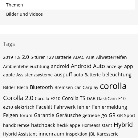
Themen
Bilder und Videos
Tags
2.0
2019
1.8
5-türer
12V Batterie
ADAC
AHK
Allwetterreifen
Android Auto
android
app
Ambientebeleuchtung
anzeige
auspuff
beleuchtung
apple
Assistenzsysteme
auto
Batterie
corolla
Bluetooth
Bilder
Blech
Bremsen
car
Carplay
Corolla 2.0
Corolla TS
Corolla E210
DAB
DashCam
E10
Facelift
Fahrwerk
fehler
Fehlermeldung
e210
elektrisch
Felgen
Garantie
Geräusche
go
GR
forum
getriebe
GR Sport
Hybrid
hatchback
handbremse
heckklappe
Homeassistant
innenraum
Hybrid Assistant
Inspektion
JBL
Karosserie