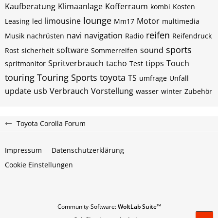
Kaufberatung
Klimaanlage
Kofferraum
kombi
Kosten
lounge
limousine
Motor
Leasing
led
Mm17
multimedia
reifen
navi
navigation
Musik
nachrüsten
Radio
Reifendruck
sports
software
sound
Rost
sicherheit
Sommerreifen
Spritverbrauch
tacho
tipps
Touch
spritmonitor
Test
touring
Touring Sports
toyota
TS
umfrage
Unfall
update
usb
Verbrauch
Vorstellung
wasser
winter
Zubehör
Toyota Corolla Forum
Impressum
Datenschutzerklärung
Cookie Einstellungen
Community-Software:
WoltLab Suite™