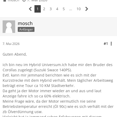
1
2
3
4
5
…
10
mosch
Anfänger
#1
7. Mai 2026
Guten Abend,
ich bin neu im Hybrid Universum.Ich habe mir den Bruder des
Corollas zugelegt (Suzuki Swace 140PS).
Evtl. kann mir jemmand berichten wie es sich mit der
Kurzstrecke mit dem Hybrid verhält. Mein täglicher Arbeitsweg
beträgt eine Tour ca 10 KM Stadtverkehr.
Da geht ja der Motor immer wieder an und aus und laut
Anzeige fahre ich so ca 60% elektrisch.
Meine Frage wäre, da der Motor vermutlich nie seine
Betriebstemperatur erreicht (Öl 90c) wie es sich verhält mit der
zb Ölverdünnung usw.
Vieleicht hat ja jemmand schon Erfahrungen mit diesem