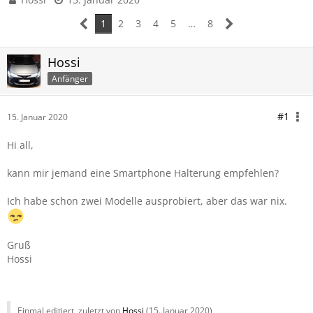
1
2
3
4
5
…
8
Hossi
Anfänger
#1
15. Januar 2020
Hi all,
kann mir jemand eine Smartphone Halterung empfehlen?
Ich habe schon zwei Modelle ausprobiert, aber das war nix.
Gruß
Hossi
Einmal editiert, zuletzt von
Hossi
(
15. Januar 2020
)