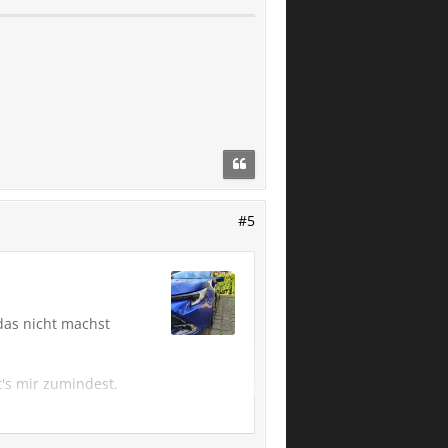
#5
das nicht machst
's mir zumindest.
"reinigen" hab