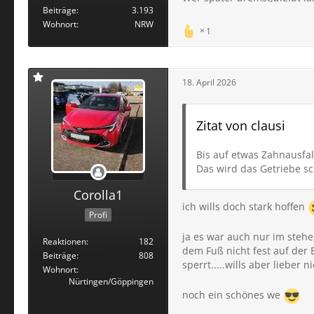
Beiträge
3.193
Wohnort
NRW
1
18. April 2026
Zitat von clausi
Bis auf etwas Zahnausfal
Das wird das Getriebe s
Corolla1
ich wills doch stark hoffen
Profi
ja es war auch nur im stehe
Reaktionen
182
dem Fuß nicht fest auf der 
Beiträge
808
sperrt.....wills aber lieber 
Wohnort
Nürtingen/Göppingen
noch ein schönes we