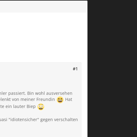
#1
hler passiert. Bin wohl ausversehen
gelenkt von meiner Freundin
Hat
te ein lauter Biep
uasi "idiotensicher" gegen verschalten