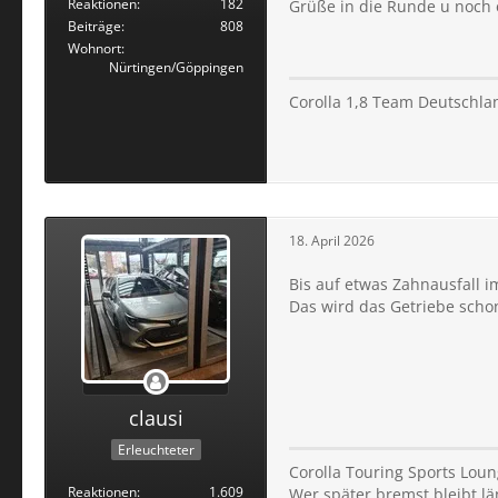
Reaktionen
182
Grüße in die Runde u noch
Beiträge
808
Wohnort
Nürtingen/Göppingen
Corolla 1,8 Team Deutschla
18. April 2026
Bis auf etwas Zahnausfall i
Das wird das Getriebe scho
clausi
Erleuchteter
Corolla Touring Sports Loun
Reaktionen
1.609
Wer später bremst,bleibt lä