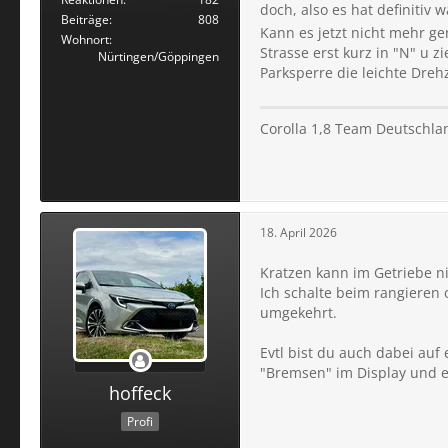
doch, also es hat definitiv
Passiert ist aber nix, u
Beiträge
808
Kann es jetzt nicht mehr g
Wohnort
Strasse erst kurz in "N" u 
Nürtingen/Göppingen
Parksperre die leichte Dr
Eigentlich kann da nix k
Nur der MG2 könnte die 
Corolla 1,8 Team Deutschla
18. April 2026
Kratzen kann im Getriebe n
Ich schalte beim rangieren 
umgekehrt.
Evtl bist du auch dabei auf
"Bremsen" im Display und 
hoffeck
Profi