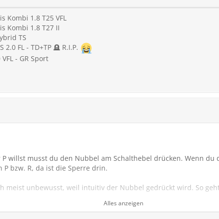
is Kombi 1.8 T25 VFL
is Kombi 1.8 T27 II
ybrid TS
S 2.0 FL - TD+TP 🪦 R.I.P.
0 VFL - GR Sport
 P willst musst du den Nubbel am Schalthebel drücken. Wenn du 
P bzw. R, da ist die Sperre drin.
meist unbewusst, weil intuitiv der Nubbel gedrückt wird. So geht
Alles anzeigen
 AB passiert als ich auf die Ausfahrt bin, wollte in N die Bremsen 
n und bin aber von D eins zu weit in R.....