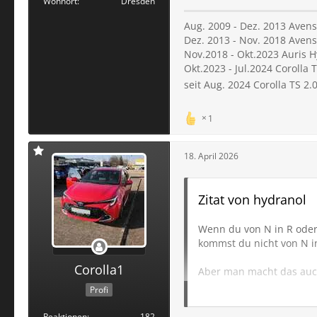
Wohnort
Dresden
Aug. 2009 - Dez. 2013 Avens
Dez. 2013 - Nov. 2018 Avens
Nov.2018 - Okt.2023 Auris H
Okt.2023 - Jul.2024 Corolla T
seit Aug. 2024 Corolla TS 2.
1
18. April 2026
Zitat von hydranol
Wenn du von N in R oder
kommst du nicht von N in 
Corolla1
Aber man macht das auch 
Profi
Ist mir schon mal auf der
unbewusst den Nubbel rei
Reaktionen
182