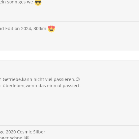
 ein sonniges we
nd Edition 2024, 30tkm
m Getriebe,kann nicht viel passieren.😉
n überleben,wenn das einmal passiert.
ge 2020 Cosmic Silber
nger schnell🤪