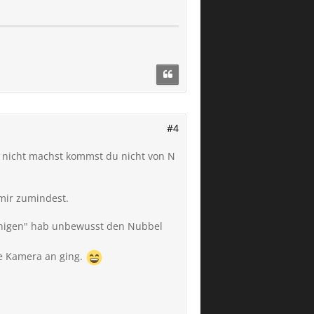
#4
 nicht machst kommst du nicht von N
 mir zumindest.
reinigen" hab unbewusst den Nubbel
ie Kamera an ging.