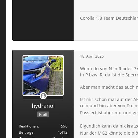
Corolla 1,8 Team Deutschla
18. April 2026
Wenn du von N in R oder P 
in P bzw. R, da ist die Sperr
Aber man macht das auch me
Ist mir schon mal auf der A
hydranol
rein und bin aber von D eins
Passiert ist aber nix, und 
Profi
Eigentlich kann da nix krat
Reaktionen
596
Beiträge
1.412
Nur der MG2 könnte die pl