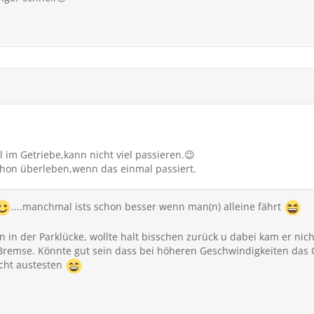
l im Getriebe,kann nicht viel passieren.😉
chon überleben,wenn das einmal passiert.
....manchmal ists schon besser wenn man(n) alleine fährt
n in der Parklücke, wollte halt bisschen zurück u dabei kam er nic
Bremse. Könnte gut sein dass bei höheren Geschwindigkeiten das G
nicht austesten