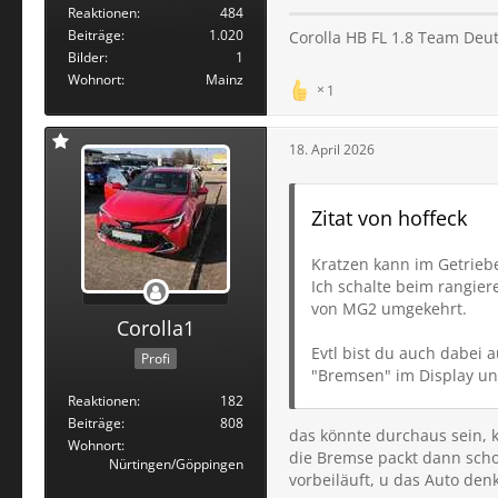
Reaktionen
484
Beiträge
1.020
Corolla HB FL 1.8 Team Deu
Bilder
1
Wohnort
Mainz
1
18. April 2026
Zitat von hoffeck
Kratzen kann im Getriebe
Ich schalte beim rangier
von MG2 umgekehrt.
Corolla1
Evtl bist du auch dabei 
Profi
"Bremsen" im Display un
Reaktionen
182
Beiträge
808
das könnte durchaus sein, k
Wohnort
die Bremse packt dann scho
Nürtingen/Göppingen
vorbeiläuft, u das Auto denk