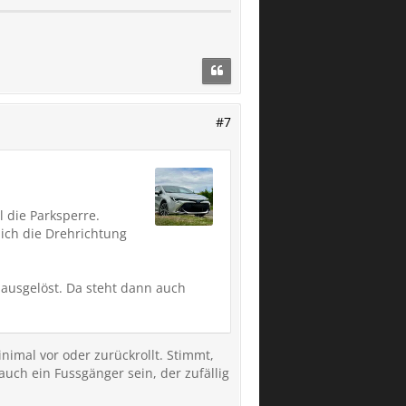
#7
 die Parksperre.
lich die Drehrichtung
 ausgelöst. Da steht dann auch
nimal vor oder zurückrollt. Stimmt,
uch ein Fussgänger sein, der zufällig