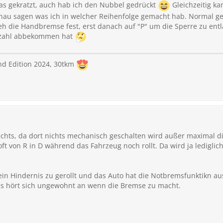
 was gekratzt, auch hab ich den Nubbel gedrückt
Gleichzeitig ka
nd geratzt hat auch nix. Außerdem hab ichs gleich mitbekommen, da
enau sagen was ich in welcher Reihenfolge gemacht hab. Normal ge
zieh die Handbremse fest, erst danach auf "P" um die Sperre zu entl
ehzahl abbekommen hat
ratzen, da Planetenrandgetriebe
plötzliche Richtungsänderung mit hoher Drehzahl übelnehmen.
nd Edition 2024, 30tkm
ichts, da dort nichts mechanisch geschalten wird außer maximal di
oft von R in D während das Fahrzeug noch rollt. Da wird ja ledigli
 ein Hindernis zu gerollt und das Auto hat die Notbremsfunktikn a
es hört sich ungewohnt an wenn die Bremse zu macht.