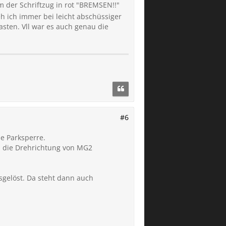
m der Schriftzug in rot "BREMSEN!!"
 die Kamera an ging.
h ich immer bei leicht abschüssiger
asten. Vll war es auch genau die
#6
e Parksperre.
ch die Drehrichtung von MG2
usgelöst. Da steht dann auch