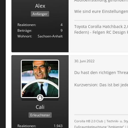
Alex
Wie sind eure Einstellungen,
Anfänger
Reaktionen
4
Toyota Corolla Hatchback 2,0
Beiträge
9
Federn) - Felgen RC Design 
Wohnort
Sachsen-Anhalt
30. Juni 2022
Du hast den richtigen Thr
Kurzversion: Das ist bei je
Cali
Erleuchteter
Corolla HB 2.0 Club | Technik- u. 
Reaktionen
1.943
Fußraumbeleuchtung "Ambiente" | 