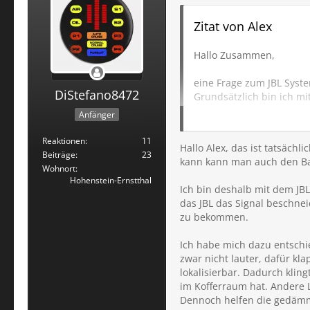
Zitat von Alex
Hallo Zusammen,
eine Frage zum JBL Syst
DiStefano8472
Grundsätzlich bin ich mi
Lautstärke verschluckt w
Anfänger
ich einfach keine passe
Reaktionen
11
Hallo Alex, das ist tatsäch
Wie sind eure Einstellung
Beiträge
23
kann kann man auch den Bas
Wohnort
Hohenstein-Ernstthal
Ich bin deshalb mit dem JBL
das JBL das Signal beschnei
zu bekommen.
Ich habe mich dazu entschi
zwar nicht lauter, dafür kl
lokalisierbar. Dadurch klin
im Kofferraum hat. Andere L
Dennoch helfen die gedämm