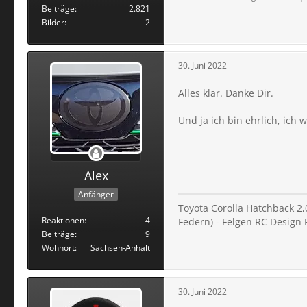
Beiträge
2.821
Bilder
2
30. Juni 2022
Alles klar. Danke Dir.
Und ja ich bin ehrlich, ich 
Alex
Anfänger
Toyota Corolla Hatchback 2,0
Reaktionen
4
Federn) - Felgen RC Design 
Beiträge
9
Wohnort
Sachsen-Anhalt
30. Juni 2022