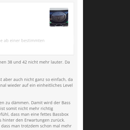
sse ab einer bestimmten
uch auch so oder habe
chen 38 und 42 nicht mehr lauter. Da
t aber auch nicht ganz so einfach, da
al wieder auf ein einheitliches Level
ren zu dämmen. Damit wird der Bass
ist somit nicht mehr richtig
efühl, dass man eine fettes Bassbox
ss hinter den Erwartungen zurück.
o dass man trotzdem schon mal mehr