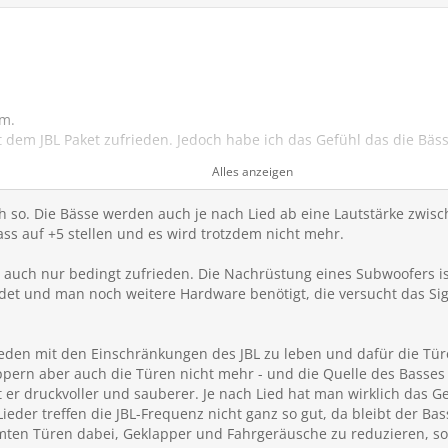
em.
t dem JBL Paket zufrieden. Jedoch habe ich das Gefühl das die Bä
erden und davon eigentlich nichts mehr über bleibt. Ist das bei e
Alles anzeigen
nde Audioeinstellung gefunden?
lich so. Die Bässe werden auch je nach Lied ab eine Lautstärke zwis
en, falls Ihr dieses "Problem" nicht habt?
s auf +5 stellen und es wird trotzdem nicht mehr.
 auch nur bedingt zufrieden. Die Nachrüstung eines Subwoofers is
det und man noch weitere Hardware benötigt, die versucht das Sign
eden mit den Einschränkungen des JBL zu leben und dafür die Tü
appern aber auch die Türen nicht mehr - und die Quelle des Basses 
gt er druckvoller und sauberer. Je nach Lied hat man wirklich das G
ieder treffen die JBL-Frequenz nicht ganz so gut, da bleibt der Ba
ten Türen dabei, Geklapper und Fahrgeräusche zu reduzieren, s