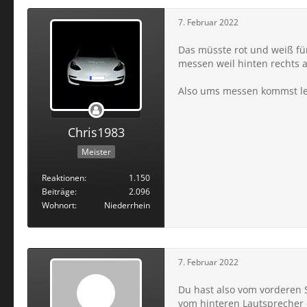
7. Februar 2022
Das müsste rot und weiß fü
messen weil hinten rechts a
Also ums messen kommst le
Chris1983
Meister
Reaktionen
1.150
Beiträge
2.096
Wohnort
Niederrhein
7. Februar 2022
Du hast also vom vorderen
vom hinteren Lautsprecher 