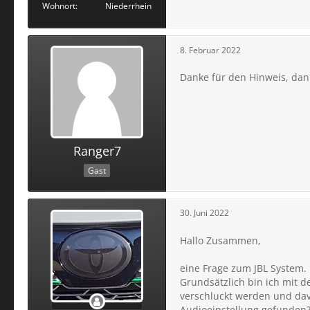
Wohnort
Niederrhein
8. Februar 2022
Danke für den Hinweis, dan
Ranger7
Gast
30. Juni 2022
Hallo Zusammen,
eine Frage zum JBL System.
Grundsätzlich bin ich mit d
verschluckt werden und davo
Audioeinstellung gefunden