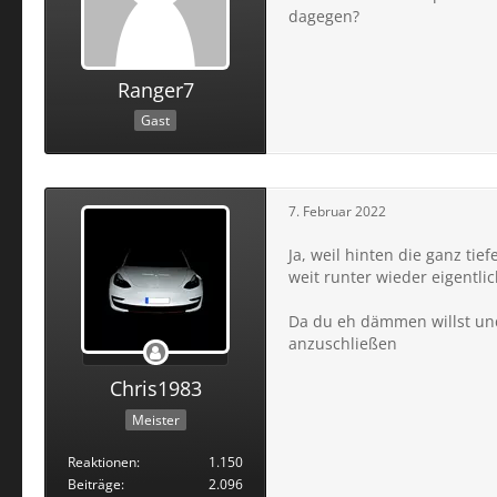
dagegen?
Ranger7
Gast
7. Februar 2022
Ja, weil hinten die ganz ti
weit runter wieder eigentli
Da du eh dämmen willst und 
anzuschließen
Chris1983
Meister
Reaktionen
1.150
Beiträge
2.096