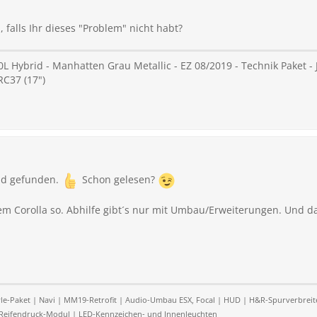
 falls Ihr dieses "Problem" nicht habt?
L Hybrid - Manhatten Grau Metallic - EZ 08/2019 - Technik Paket - J
RC37 (17")
ead gefunden.
Schon gelesen?
dem Corolla so. Abhilfe gibt´s nur mit Umbau/Erweiterungen. Und da
Style-Paket | Navi | MM19-Retrofit | Audio-Umbau ESX, Focal | HUD | H&R-Spurverbr
Reifendruck-Modul | LED-Kennzeichen- und Innenleuchten