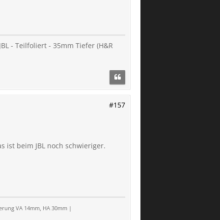
BL - Teilfoliert - 35mm Tiefer (H&R
#157
s ist beim JBL noch schwieriger.
eiterung VA 14mm, HA 30mm |