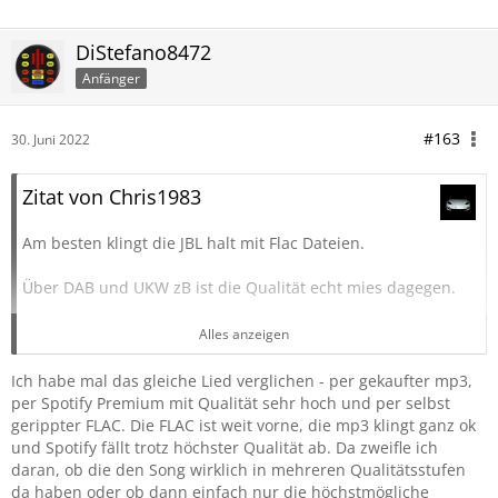
DiStefano8472
Anfänger
#163
30. Juni 2022
Zitat von Chris1983
Am besten klingt die JBL halt mit Flac Dateien.
Über DAB und UKW zB ist die Qualität echt mies dagegen.
Mit Flac klingt es ganz ok. Habe dazu die mitten einen nach
Alles anzeigen
unten sowie die Höhen einen nach oben gestellt und den
Bass zwei nach oben.
Ich habe mal das gleiche Lied verglichen - per gekaufter mp3,
per Spotify Premium mit Qualität sehr hoch und per selbst
Höre da bis zu einer Lautstärke von 30-35, mehr ist mir
gerippter FLAC. Die FLAC ist weit vorne, die mp3 klingt ganz ok
definitiv zu laut.
und Spotify fällt trotz höchster Qualität ab. Da zweifle ich
DAB höre ich bis 42 aber der Sound ist echt mager.
daran, ob die den Song wirklich in mehreren Qualitätsstufen
da haben oder ob dann einfach nur die höchstmögliche