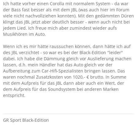
Und in unserem Yaris (Bj. 2021) hat man stellenweise soviel
Ich hatte vorher einen Corolla mit normalem System - da war
Bass, dass ich die Einstellung nur auf max. 3 habe...
der Bass fast besser als mit dem JBL (was auch hier im Forum
viele nicht nachvollziehen konnten). Mit den gedämmten Düren
klingt das JBL jetzt aber deutlich besser - wenn auch nicht bei
jedem Lied. Ich freue mich aber zumindest wieder aufs
Musikhören im Auto.
Wenn ich es mir hätte raussuchen können, dann hätte ich auf
des JBL verzichtet - so war es bei der Black-Edition "leider"
dabei. Ich habe die Dämmung gleich vor Auslieferung machen
lassen, d.h. mein Händler hat das Auto gleich vor der
Aufbereitung zum Car-Hifi-Spezialisten bringen lassen. Das
waren nochmal Zusatzkosten von 1020,- € brutto. In Summe
mit dem Aufpreis für das JBL dann aber auch ein Wert, der
dem Aufpreis für das Soundsystem bei anderen Marken
entspricht.
GR Sport Black-Edition