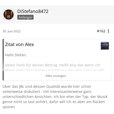
DiStefano8472
Anfänger
#162
30. Juni 2022
Zitat von Alex
Hallo Stefan,
vielen Dank für deinen Beitrag. Heißt also das wenn ich
etwas mehr Bass haben möchte nur der weg zum Car Hifi
Experten bleibt.
Alles anzeigen
Schon irgend wie Schade wenn man bedenkt glaube 500
Euro zusätzlich ausgegeben zu haben und dann warum
Über das JBL und dessen Qualität wurde hier schon
auch immer die Bässe so sehr weggefiltert werden.
seitenweise diskutiert - mit interessanterweise ganz
unterschiedlichen Ansichten. Ich bin eher der Typ, der Musik
Meine Frau und ich hatten zwischendurch als Zweitwagen
gerne nicht so laut anhört, dafür will ich es aber am Rücken
einen Aygo in der JBL Sonderedition, wenn ich an das
spüren.
Audioerlebnis denke vermisse ich das kleine KFZ ja fast.