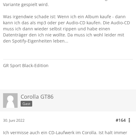
Das Problem an dem JBL sind die Mitteltöner. Die sind so
Variante gespielt wird.
präsent das die stimmen zu stark raus kommen, sie klingen
lasch und es fehlt jeglicher Bass in den Stimmen, denn aus
Was irgendwie schade ist: Wenn ich ein Album kaufe - dann
den Türen kommt wirklich nur reiner Bass, die sind einfach
kann ich das als mp3 oder per Audio-CD kaufen. Die Audio-CD
schon zu tief getrennt. Oder man hätte 10er statt 8er
muss ich dann wieder selbst rippen und habe einen
Mitteltöner verbauen müssen welche deutlich mehr tiefe
Datenträger den ich nie wollte. Da muss ich wohl leider mit
Frequenzen abbekommen.
den Spotify-Eigenheiten leben...
Die Mitteltöner einfach weiter runter drehen bringt leider
auch nicht den gewünschten Effekt denn das klingt erst
recht schräg.
GR Sport Black-Edition
Hatte ja schonmal den Versuch ge AGR die Mitteltöner zu
tauschen gehen welche die auch etwas mehr tiefe
vertragen, aber leider kommt das passende Signal erst
garnicht dort an.
Corolla GT86
Gast
Geil wäre es wenn man die Endstufe neu einstellen könnte,
ein passender Anschluss ist vorhanden an der Endstufe,
aber die Software müsste man haben.
#164
30. Juni 2022
Ich vermisse auch ein CD-Laufwerk im Corolla. Ist halt immer