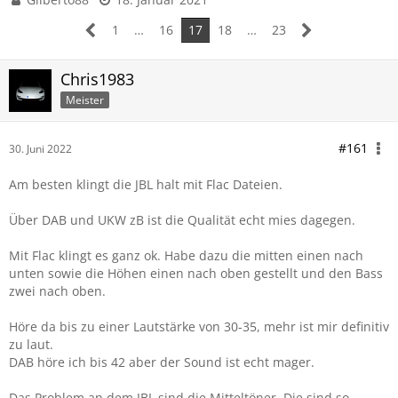
1
…
16
17
18
…
23
Chris1983
Meister
#161
30. Juni 2022
Am besten klingt die JBL halt mit Flac Dateien.
Über DAB und UKW zB ist die Qualität echt mies dagegen.
Mit Flac klingt es ganz ok. Habe dazu die mitten einen nach
unten sowie die Höhen einen nach oben gestellt und den Bass
zwei nach oben.
Höre da bis zu einer Lautstärke von 30-35, mehr ist mir definitiv
zu laut.
DAB höre ich bis 42 aber der Sound ist echt mager.
Das Problem an dem JBL sind die Mitteltöner. Die sind so